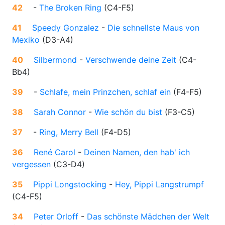
42
-
The Broken Ring
(
C4-F5
)
41
Speedy Gonzalez
-
Die schnellste Maus von
Mexiko
(
D3-A4
)
40
Silbermond
-
Verschwende deine Zeit
(
C4-
Bb4
)
39
-
Schlafe, mein Prinzchen, schlaf ein
(
F4-F5
)
38
Sarah Connor
-
Wie schön du bist
(
F3-C5
)
37
-
Ring, Merry Bell
(
F4-D5
)
36
René Carol
-
Deinen Namen, den hab' ich
vergessen
(
C3-D4
)
35
Pippi Longstocking
-
Hey, Pippi Langstrumpf
(
C4-F5
)
34
Peter Orloff
-
Das schönste Mädchen der Welt