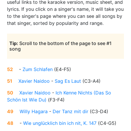
useful links to the karaoke version, music sheet, and
lyrics. If you click on a singer's name, it will take you
to the singer's page where you can see all songs by
that singer, sorted by popularity and range.
Tip:
Scroll to the bottom of the page to see #1
song
52
-
Zum Schlafen
(
E4-F5
)
51
Xavier Naidoo
-
Sag Es Laut
(
C3-A4
)
50
Xavier Naidoo
-
Ich Kenne Nichts (Das So
Schön Ist Wie Du)
(
F3-F4
)
49
Willy Hagara
-
Der Tanz mit dir
(
C3-D4
)
48
-
Wie unglücklich bin ich nit, K. 147
(
C4-G5
)