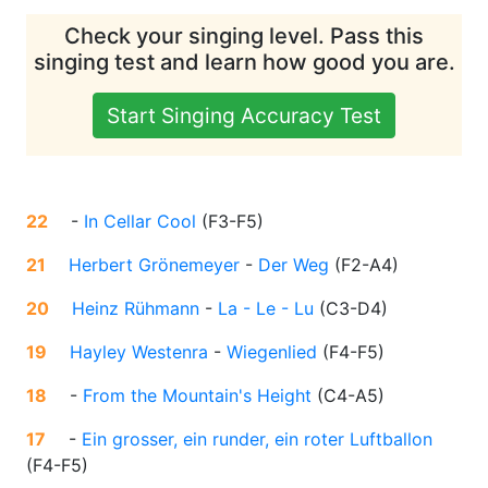
Check your singing level. Pass this
singing test and learn how good you are.
Start Singing Accuracy Test
22
-
In Cellar Cool
(
F3-F5
)
21
Herbert Grönemeyer
-
Der Weg
(
F2-A4
)
20
Heinz Rühmann
-
La - Le - Lu
(
C3-D4
)
19
Hayley Westenra
-
Wiegenlied
(
F4-F5
)
18
-
From the Mountain's Height
(
C4-A5
)
17
-
Ein grosser, ein runder, ein roter Luftballon
(
F4-F5
)