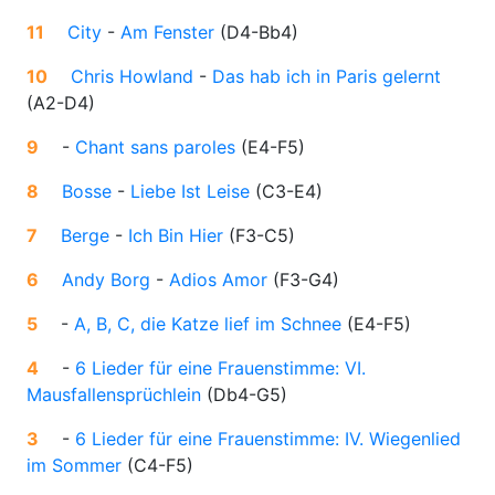
11
City
-
Am Fenster
(
D4-Bb4
)
10
Chris Howland
-
Das hab ich in Paris gelernt
(
A2-D4
)
9
-
Chant sans paroles
(
E4-F5
)
8
Bosse
-
Liebe Ist Leise
(
C3-E4
)
7
Berge
-
Ich Bin Hier
(
F3-C5
)
6
Andy Borg
-
Adios Amor
(
F3-G4
)
5
-
A, B, C, die Katze lief im Schnee
(
E4-F5
)
4
-
6 Lieder für eine Frauenstimme: VI.
Mausfallensprüchlein
(
Db4-G5
)
3
-
6 Lieder für eine Frauenstimme: IV. Wiegenlied
im Sommer
(
C4-F5
)