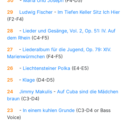
30
-
Maria Und Joseph
(
F4-D5
)
29
Ludwig Fischer
-
Im Tiefen Keller Sitz Ich Hier
(
F2-F4
)
28
-
Lieder und Gesänge, Vol. 2, Op. 51: IV. Auf
dem Rhein
(
C4-F5
)
27
-
Liederalbum für die Jugend, Op. 79: XIV.
Marienwürmchen
(
F4-F5
)
26
-
Liechtensteiner Polka
(
E4-E5
)
25
-
Klage
(
D4-D5
)
24
Jimmy Makulis
-
Auf Cuba sind die Mädchen
braun
(
C3-D4
)
23
-
In einem kuhlen Grunde
(
C3-D4 or Bass
Voice
)